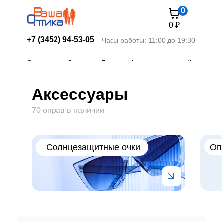
0
0 ₽
+7 (3452) 94-53-05
Часы работы: 11:00 до 19:30
Главная
/
Аксессуары
Оправы
Солнце
Линзы
Аксессуары
Контакты
Аксессуары
70 оправ в наличии
Оправы
Солнцезащитные очки
Оп