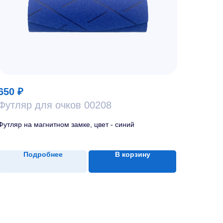
650
₽
Футляр для очков 00208
Футляр на магнитном замке, цвет - синий
Подробнее
В корзину