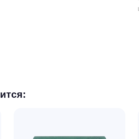
ится: